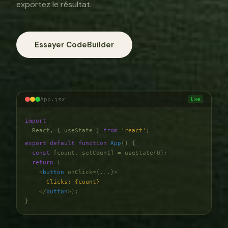
exportez le résultat.
Essayer CodeBuilder
App.jsx
Live
import
React, { useState }
from
'react'
;
export default function
App
() {
const
[count, setCount] = useState(0);
return
(
<
button
onClick={...}>
Clicks: {count}
</
button
>);
}