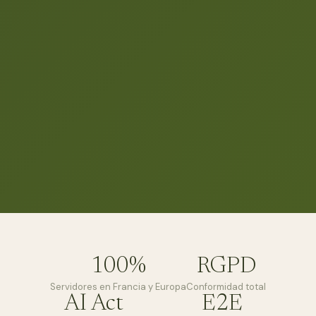
100%
RGPD
Servidores en Francia y Europa
Conformidad total
AI Act
E2E