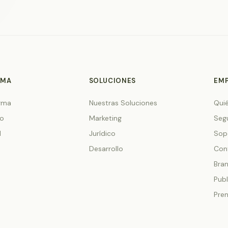
RMA
SOLUCIONES
EM
orma
Nuestras Soluciones
Qui
io
Marketing
Seg
l
Jurídico
Sop
Desarrollo
Con
Bra
Pub
Pre