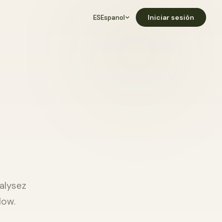
Iniciar sesión
ES
Espanol
alysez
low.