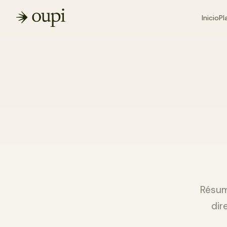
Inicio
Pl
Résum
dir