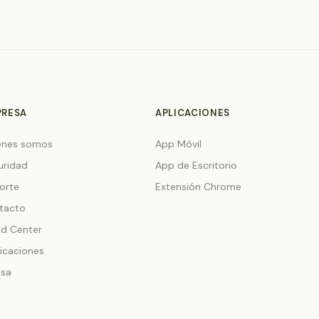
PRESA
APLICACIONES
énes somos
App Móvil
uridad
App de Escritorio
orte
Extensión Chrome
tacto
nd Center
licaciones
nsa