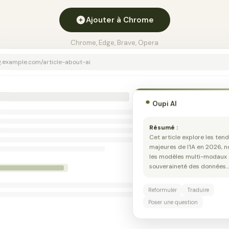
Ajouter à Chrome
Chrome, Edge, Brave, Opera
g.example.com/article-about-ai
Oupi AI
Résumé :
Cet article explore les ten
majeures de l'IA en 2026,
les modèles multi-modaux e
souveraineté des données
Reformuler
Traduire
Poser une question