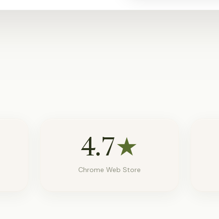
4.7
★
Chrome Web Store