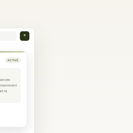
ACTIVE
dances
 notamment
t la
…