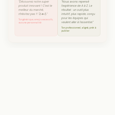
"Découvrez notre super
"Nous avons repensé
produit innovant ! C'est le
l'expérience de A à Z. Le
meilleur du marché,
résultat : un outil plus
n'hésitez pas !! 🚀🔥💪"
intuitif, plus rapide, conçu
pour les équipes qui
Ton générique, emojis excessifs,
veulent aller à l'essentiel."
aucune personnalité
Ton professionnel, aligné, prêt à
publier
💬 Chat personnalisé selon votre identité